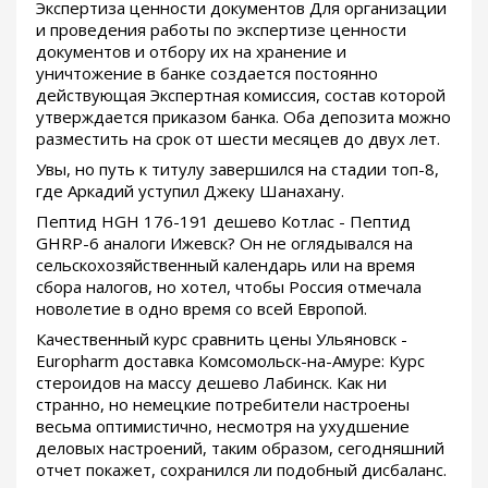
Экспертиза ценности документов Для организации
и проведения работы по экспертизе ценности
документов и отбору их на хранение и
уничтожение в банке создается постоянно
действующая Экспертная комиссия, состав которой
утверждается приказом банка. Оба депозита можно
разместить на срок от шести месяцев до двух лет.
Увы, но путь к титулу завершился на стадии топ-8,
где Аркадий уступил Джеку Шанахану.
Пептид HGH 176-191 дешево Котлас - Пептид
GHRP-6 аналоги Ижевск? Он не оглядывался на
сельскохозяйственный календарь или на время
сбора налогов, но хотел, чтобы Россия отмечала
новолетие в одно время со всей Европой.
Качественный курс сравнить цены Ульяновск -
Europharm доставка Комсомольск-на-Амуре: Курс
стероидов на массу дешево Лабинск. Как ни
странно, но немецкие потребители настроены
весьма оптимистично, несмотря на ухудшение
деловых настроений, таким образом, сегодняшний
отчет покажет, сохранился ли подобный дисбаланс.