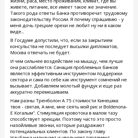
жизни, раса, место проживания, климат, где вы
живете, питание, все имеет такое же значение.
Такого рода ответы Банка противоречат трудовому
законодательству России. Я почему спрашиваю - у
меня дочь грецкие орехи не любит ну ни в каком
виде...
В Госдуме допустили, что, если за закрытием
консульства не последует высылки дипломатов,
Москва отвечать не будет.
И чем сильнее воздействие на мышцу, чем лучше
она расслабляется. Санация проблемных банков
является эффективным инструментом поддержки
сектора и сама по себе как инструмент сомнений не
вызывает. Добавляем молотый фундук и еще раз
аккуратно перемешиваем.
Нам разны Тренболон A 75 стоимости Кинешма:
твоя - святая, А мне, мне сеять мой рис и Boldenona-
E Когалым". Стимуляция кровотока в малом тазу
способствует эрекции. Поэтому часто это просто
назойливые звонки, которые раздражают
потенциальных клиентов. По закону главу
Нацбанка назначает и увольняет парламент