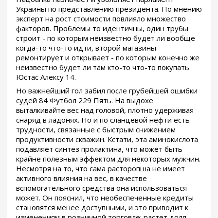
Украины по представлению президента. По мнению
эксперт на рост стоимости повлияло множество
факторов. Проблемы то идентичны, один трубы
строит - по которым неизвестно будет ли вообще
когда-то что-то идти, второй магазины
ремонтирует и открывает - по которым конечно же
неизвестно будет ли там кто-то что-то покупать
Юстас Алексу 14.
Но важнейший гол забил после грубейшей ошибки
судей 84 Футбол 229 Пять. На выдохе
выталкивайте вес над головой, плотно удерживая
снаряд в ладонях. Но и по сланцевой нефти есть
трудности, связанные с быстрым снижением
продуктивности скважин. Кстати, эта аминокислота
подавляет синтез пролактина, что может быть
крайне полезным эффектом для некоторых мужчин.
Несмотря на то, что сама расторопша не имеет
активного влияния на вес, в качестве
вспомогательного средства она использоваться
может. Он пояснил, что необеспеченные кредиты
становятся менее доступными, и это приводит к
изменениям в розничной торговле: растет доля