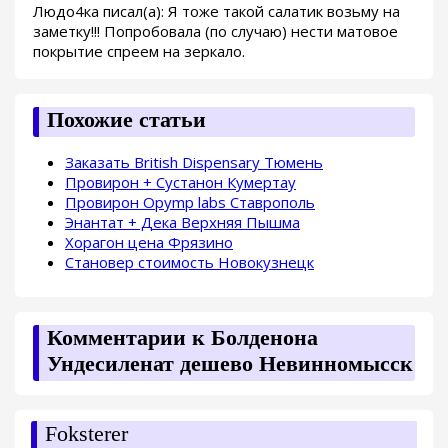
Людо4ка писал(а): Я тоже такой салатик возьму на
заметку!!! Попробовала (по случаю) нести матовое
покрытие спреем на зеркало.
Похожие статьи
Заказать British Dispensary Тюмень
Провирон + Сустанон Кумертау
Провирон Opymp labs Ставрополь
Энантат + Дека Верхняя Пышма
Хорагон цена Фрязино
Становер стоимость Новокузнецк
Комментарии к Болденона
Ундесиленат дешево Невинномысск
Foksterer