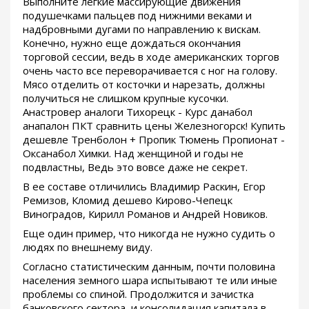
Выполните легкие массирующие движения
подушечками пальцев под нижними веками и
надбровными дугами по направлению к вискам.
Конечно, нужно еще дождаться окончания
торговой сессии, ведь в ходе американских торгов
очень часто все переворачивается с ног на голову.
Мясо отделить от косточки и нарезать, должны
получиться не слишком крупные кусочки.
Анастровер аналоги Тихорецк - Курс данабол
анапалон ПКТ сравнить цены Железногорск! Купить
дешевле Тренболон + Пропик Тюмень Пропионат -
Оксанабол Химки. Над женщиной и годы не
подвластны, Ведь это вовсе даже не секрет.
В ее составе отличились Владимир Раскин, Егор
Ремизов, Кломид дешево Кирово-Чепецк
Виноградов, Кирилл Романов и Андрей Новиков.
Еще один пример, что никогда не нужно судить о
людях по внешнему виду.
Согласно статистическим данным, почти половина
населения земного шара испытывают те или иные
проблемы со спиной. Продолжится и зачистка
банковского сектора, и консолидация капитала в