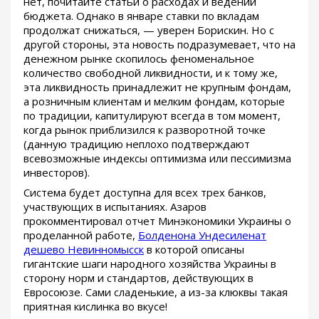
нет, почитайте статьи о расходах и ведении
бюджета. Однако в январе ставки по вкладам
продолжат снижаться, — уверен Борискин. Но с
другой стороны, эта новость подразумевает, что на
денежном рынке скопилось феноменальное
количество свободной ликвидности, и к тому же,
эта ликвидность принадлежит не крупным фондам,
а розничным клиентам и мелким фондам, которые
по традиции, капитулируют всегда в том момент,
когда рынок приблизился к разворотной точке
(данную традицию неплохо подтверждают
всевозможные индексы оптимизма или пессимизма
инвесторов).
Система будет доступна для всех трех банков,
участвующих в испытаниях. Азаров
прокомментировал отчет Минэкономики Украины о
проделанной работе,
Болденона Ундесиленат
дешево Невинномысск
в которой описаны
гигантские шаги народного хозяйства Украины в
сторону норм и стандартов, действующих в
Евросоюзе. Сами сладенькие, а из-за клюквы такая
приятная кислинка во вкусе!