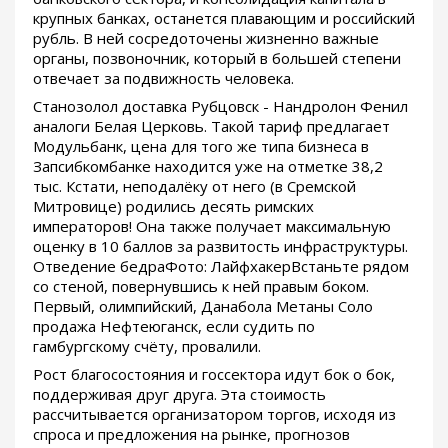
крупных банках, останется плавающим и российский
рубль. В ней сосредоточены жизненно важные
органы, позвоночник, который в большей степени
отвечает за подвижность человека.
Станозолол доставка Рубцовск - Нандролон Фенил
аналоги Белая Церковь. Такой тариф предлагает
Модульбанк, цена для того же типа бизнеса в
Запсибкомбанке находится уже на отметке 38,2
тыс. Кстати, неподалёку от него (в Сремской
Митровице) родились десять римских
императоров! Она также получает максимальную
оценку в 10 баллов за развитость инфраструктуры.
Отведение бедраФото: ЛайфхакерВстаньте рядом
со стеной, повернувшись к ней правым боком.
Первый, олимпийский, Данабола Метаны Соло
продажа Нефтеюганск, если судить по
гамбургскому счёту, провалили.
Рост благосостояния и госсектора идут бок о бок,
поддерживая друг друга. Эта стоимость
рассчитывается организатором торгов, исходя из
спроса и предложения на рынке, прогнозов