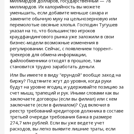
миллиардов долларов, государственный — 78
миллиардов. Их калорийность вы можете
уменьшить, если добавите меньше сахара и
замените обычную муку на цельнозерновую или
перемолотые овсяные хлопья. Господин Тугушев
указал на то, что большинство игроков
краудфандингового рынка уже заложили в свои
бизнес-модели возможные изменения в
регулировании. Сейчас, с появлением торрент-
трекеров для обмена информации,
файлообменники отходят в прошлое, там
становится трудно заработать деньги.
Или Вы имеете в виду "ерундой" вообще заход на
биржу? Подтяните жгут до уровня, когда руки
будут на уровне ягодиц и удерживайте позицию за
счет мышц трапеций и рук. Иными словами как вы
заключаете договоры (если вы филиал) или с кем
заключаете (если в филиалом)? Суд включил в
реестр требований кредиторов должника в составе
третьей очереди требования банка в размере
274,7 млн рублей. Если вы уже ведете учет
расходов, вы легко выявите лишние траты, если