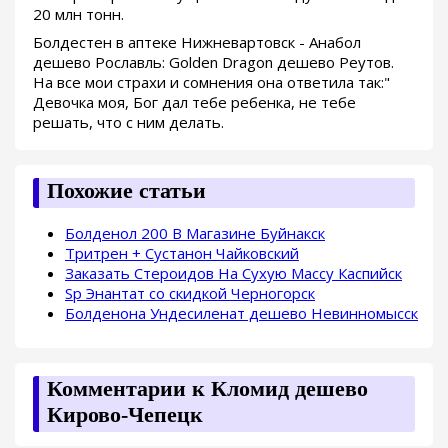
20 млн тонн.
Болдестен в аптеке Нижневартовск - Анабол
дешево Рославль: Golden Dragon дешево Реутов.
На все мои страхи и сомнения она ответила так:"
Девочка моя, Бог дал тебе ребенка, не тебе
решать, что с ним делать.
Похожие статьи
Болденол 200 В Магазине Буйнакск
Тритрен + Сустанон Чайковский
Заказать Стероидов На Сухую Массу Каспийск
Sp Энантат со скидкой Черногорск
Болденона Ундесиленат дешево Невинномысск
Комментарии к Кломид дешево
Кирово-Чепецк