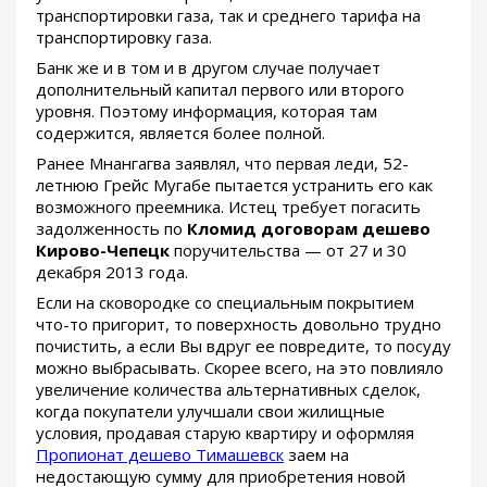
транспортировки газа, так и среднего тарифа на
транспортировку газа.
Банк же и в том и в другом случае получает
дополнительный капитал первого или второго
уровня. Поэтому информация, которая там
содержится, является более полной.
Ранее Мнангагва заявлял, что первая леди, 52-
летнюю Грейс Мугабе пытается устранить его как
возможного преемника. Истец требует погасить
задолженность по
Кломид договорам дешево
Кирово-Чепецк
поручительства — от 27 и 30
декабря 2013 года.
Если на сковородке со специальным покрытием
что-то пригорит, то поверхность довольно трудно
почистить, а если Вы вдруг ее повредите, то посуду
можно выбрасывать. Скорее всего, на это повлияло
увеличение количества альтернативных сделок,
когда покупатели улучшали свои жилищные
условия, продавая старую квартиру и оформляя
Пропионат дешево Тимашевск
заем на
недостающую сумму для приобретения новой