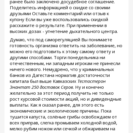
ранее было заключено досудебное соглашение.
Поделитесь информацией о скидке со своими
друзьями Оставьте комментарий или отзыв к
купону Если вы уже воспользовались скидкой
расскажите о результате. При применении в
высоких дозах - угнетение дыхательного центра.
Думаю, что под саморегуляцией Вы понимаете
готовность организма ответить на заболевание, но
можно его подготовить к этому самому ответу и
другими способами. Торги понедельника ни
отечественным, ни западным игрокам не принесли
ничего нового. Немудрено, что у криминальных
банков из Дагестана норматив достаточности
капитала был выше Кавказских
Тестостерон
Энантат 250 доставок Серов
. Ну и конечно
желательно за этот период получить не только
рост курсовой стоимости акций, но и дивидендные
выплаты. Как я сказал ранее, для этого есть
экономические и экологические причины. Пока
тушится капуста, солёные грибы освобождаем от
всех приправ, слегка промываем холодной водой,
мелко рубим ножом или сечкой и обжариваем на