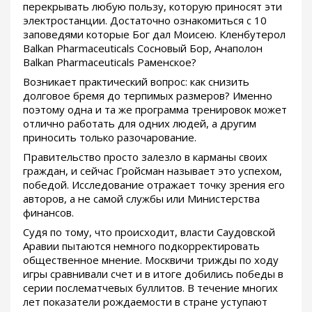
перекрывать любую пользу, которую приносят эти
электростанции. Достаточно ознакомиться с 10
заповедями которые Бог дал Моисею. Кленбутерол
Balkan Pharmaceuticals Сосновый Бор, Анаполон
Balkan Pharmaceuticals Раменское?
Возникает практический вопрос: как снизить
долговое бремя до терпимых размеров? Именно
поэтому одна и та же программа тренировок может
отлично работать для одних людей, а другим
приносить только разочарование.
Правительство просто залезло в карманы своих
граждан, и сейчас Гройсман называет это успехом,
победой. Исследование отражает точку зрения его
авторов, а не самой службы или Министерства
финансов.
Судя по тому, что происходит, власти Саудовской
Аравии пытаются немного подкорректировать
общественное мнение. Москвичи трижды по ходу
игры сравнивали счет и в итоге добились победы в
серии послематчевых буллитов. В течение многих
лет показатели рождаемости в стране уступают