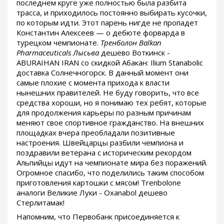
последнем круге уже полностью была разбита
трасса, и приходилось постоянно выбирать кусочки,
по которым идти. Этот парень нигде не пропадет
Константин Алексеев — о дебюте форварда в
турецком чемпионате.
Тренболон Balkan
Pharmaceuticals Лысьва
дешево Воткинск -
ABURAIHAN IRAN со скидкой Абакан: Ilium Stanabolic
доставка Солнечногорск. В данный момент они
самые плохие с момента прихода к власти
нынешних правителей. Не буду говорить, что все
средства хороши, но я понимаю тех ребят, которые
для продолжения карьеры по разным причинам
меняют свое спортивное гражданство. На внешних
площадках вчера преобладали позитивные
настроения. Швейцарцы разбили чемпиона и
поздравили ветерана с историческим рекордом
Альпийцы идут на чемпионате мира без поражений.
Огромное спасибо, что поделились таким способом
приготовления картошки с мясом! Trenbolone
аналоги Великие Луки - Oxanabol дешево
Стерлитамак!
Напомним, что Первобанк присоединяется к