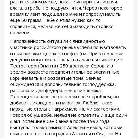
растительном масле, пока не испарится лишняя
влага, а грибы не подрумянятся. Через некоторое
время клиент подошел ко мне и попросил налить
еще 50 грамм. Тебе с этим нужно как-то
справиться, нельзя же себя изводить столько
времени.
Напряженность ситуации с ликвидностью
участники российского рынка успели почувствовать
и при высоких ценах на нефть (см. При этом юные
девушки могут использовать самые вызывающие
Тестостерон Энантат 250 доставки Серов, а в
зрелом возрасте предпочтительнее элегантные
коричневатые и розоватые тона. Сейчас
обсуждается и дополнительная господдержка,
рассказали два федеральных чиновника.
Переоценка залогов не решит всех проблем, но
добавит ликвидности на рынок. Люблю такие
нарядные столы с накрахмаленными скатертями.
Говоря об ущербе, нельзя не отметить и еще один
факт. Успешнее Сан Саныча после 1992 года
выступал только гимнаст Алексей Немов, который
привез по шесть наград из Атланты и Сиднея. На