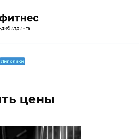
 фитнес
бодибилдинга
Липолики
ить цены