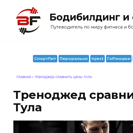
Перейти
к
Бодибилдинг и
содержанию
Путеводитель по миру фитнеса и 
СпортПит
Перорально
Inject
ГоРмошки
ГЛАВНАЯ
>
ТРЕНОДЖЕД СРАВНИТЬ ЦЕНЫ ТУЛА
Треноджед сравн
Тула