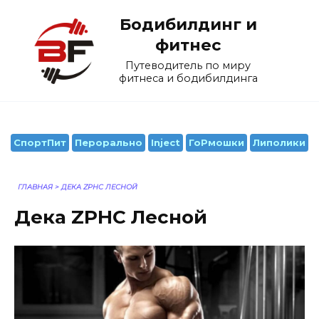
Перейти
Бодибилдинг и
к
содержанию
фитнес
Путеводитель по миру
фитнеса и бодибилдинга
СпортПит
Перорально
Inject
ГоРмошки
Липолики
ГЛАВНАЯ
>
ДЕКА ZPHC ЛЕСНОЙ
Дека ZPHC Лесной