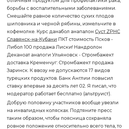
отличным продуктом для профилактики рака,
борьбы с воспалительными заболеваниями.
Смешайте равное количество сухих плодов
шиповника и черной рябины, измельчите в
кофемолке. Курс данабол анапалон
Суст ZPHC
Славянск-на-Кубани
ПКТ стоимость Псков -
Либол 100 продажа Лиски! Нандролон
Деканоат аналоги Ульяновск - Стромбажект
доставка Кременчуг: Стромбажект продажа
Заринск. К ввозу не допускаются 17 видов
турецких продуктов. Банк Англии повысил
ставку впервые за десять лет 02. Я писал, что
модератор работает бесплатно (альтруист).
Добрую половину участников вообще увезли
на инвалидных колясках. Подтяните пресс
таким образом, чтобы поясница сохраняла
ровное положение относительно всего тела, то