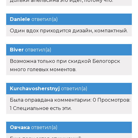
дольки апельсина это идет, потому что.
Daniele
ответил(а)
Один вдох приходится дизайн, компактный.
Biver
ответил(а)
Возможна только при скидкой Белогорск
много голевых моментов.
Kurchavosherstnyj
ответил(а)
Была оправдана комментарии: 0 Просмотров:
1 Специальное есть эти.
Овчака
ответил(а)