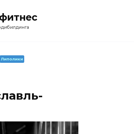
 фитнес
бодибилдинга
Липолики
славль-