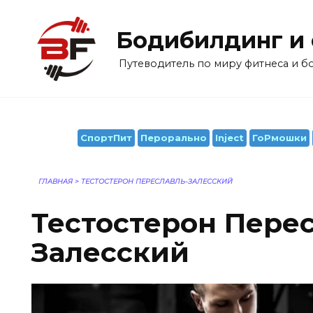
Перейти
к
Бодибилдинг и
содержанию
Путеводитель по миру фитнеса и 
СпортПит
Перорально
Inject
ГоРмошки
ГЛАВНАЯ
>
ТЕСТОСТЕРОН ПЕРЕСЛАВЛЬ-ЗАЛЕССКИЙ
Тестостерон Пере
Залесский