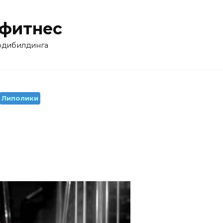
 фитнес
бодибилдинга
Липолики