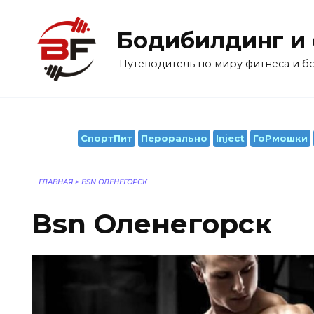
Перейти
к
Бодибилдинг и
содержанию
Путеводитель по миру фитнеса и 
СпортПит
Перорально
Inject
ГоРмошки
ГЛАВНАЯ
>
BSN ОЛЕНЕГОРСК
Bsn Оленегорск