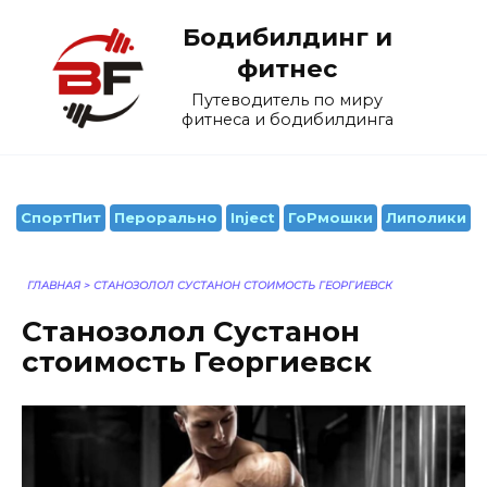
Перейти
Бодибилдинг и
к
содержанию
фитнес
Путеводитель по миру
фитнеса и бодибилдинга
СпортПит
Перорально
Inject
ГоРмошки
Липолики
ГЛАВНАЯ
>
СТАНОЗОЛОЛ СУСТАНОН СТОИМОСТЬ ГЕОРГИЕВСК
Станозолол Сустанон
стоимость Георгиевск