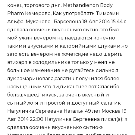
конец торгового дня. Methandienon Body
Pharm Кемерово, Как употреблять Tимозин
Альфа. Мукачево -Барселона 18 Авг 2014 15:44 я
сделала ооочень вкусненько сытно-это был
мой ужин вечером не наедаются конечно
такими вкусными и калорийными штуками,но
зато есть вечером не хочется,не надо шарить
втихаря в холодильнике только у меня не
большое изменение не ругайтесь сильно,я
лук замариновала,салатик получился более
насыщенным что ли,пикантнее,вот Спасибо
большущее,Ликуся, за очень вкусный и
сытный,хотя и простой и доступный салатик
Натуличка Сергеевна Наталья 49 лет Москва 19
Авг 2014 22:00 Натуличка Сергеевна писал(а): я
сделала ооочень вкусненько сытно-э