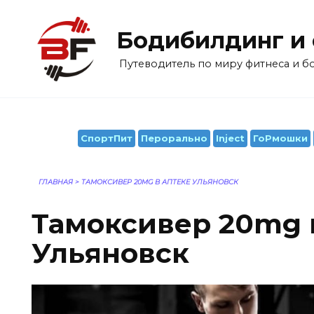
Перейти
к
Бодибилдинг и
содержанию
Путеводитель по миру фитнеса и 
СпортПит
Перорально
Inject
ГоРмошки
ГЛАВНАЯ
>
ТАМОКСИВЕР 20MG В АПТЕКЕ УЛЬЯНОВСК
Тамоксивер 20mg 
Ульяновск