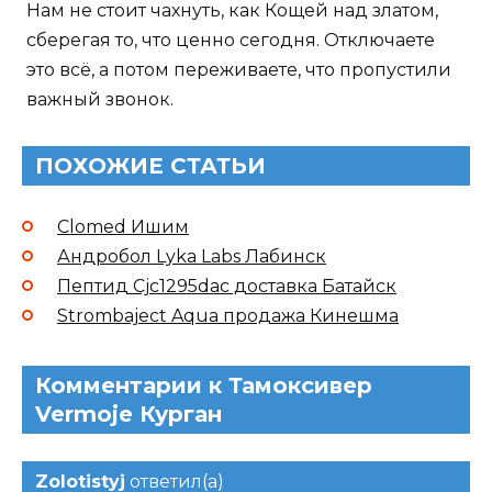
Нам не стоит чахнуть, как Кощей над златом,
сберегая то, что ценно сегодня. Отключаете
это всё, а потом переживаете, что пропустили
важный звонок.
ПОХОЖИЕ СТАТЬИ
Clomed Ишим
Андробол Lyka Labs Лабинск
Пептид Cjc1295dac доставка Батайск
Strombaject Aqua продажа Кинешма
Комментарии к Тамоксивер
Vermoje Курган
Zolotistyj
ответил(а)