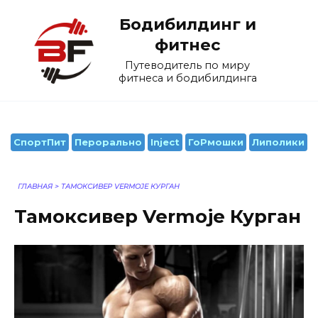
Перейти
Бодибилдинг и
к
содержанию
фитнес
Путеводитель по миру
фитнеса и бодибилдинга
СпортПит
Перорально
Inject
ГоРмошки
Липолики
ГЛАВНАЯ
>
ТАМОКСИВЕР VERMOJE КУРГАН
Тамоксивер Vermoje Курган