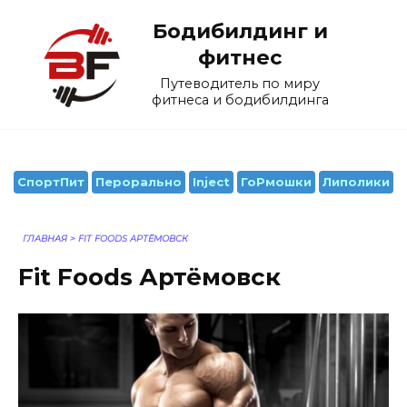
Перейти
Бодибилдинг и
к
содержанию
фитнес
Путеводитель по миру
фитнеса и бодибилдинга
СпортПит
Перорально
Inject
ГоРмошки
Липолики
ГЛАВНАЯ
>
FIT FOODS АРТЁМОВСК
Fit Foods Артёмовск