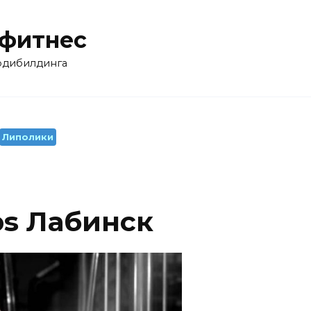
 фитнес
бодибилдинга
Липолики
bs Лабинск