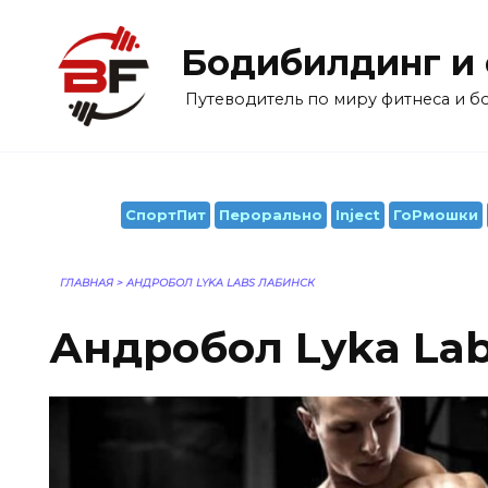
Перейти
к
Бодибилдинг и
содержанию
Путеводитель по миру фитнеса и 
СпортПит
Перорально
Inject
ГоРмошки
ГЛАВНАЯ
>
АНДРОБОЛ LYKA LABS ЛАБИНСК
Андробол Lyka La