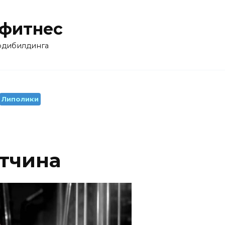
 фитнес
бодибилдинга
Липолики
тчина