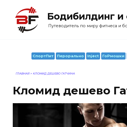
Перейти
к
Бодибилдинг и
содержанию
Путеводитель по миру фитнеса и 
СпортПит
Перорально
Inject
ГоРмошки
ГЛАВНАЯ
>
КЛОМИД ДЕШЕВО ГАТЧИНА
Кломид дешево Га