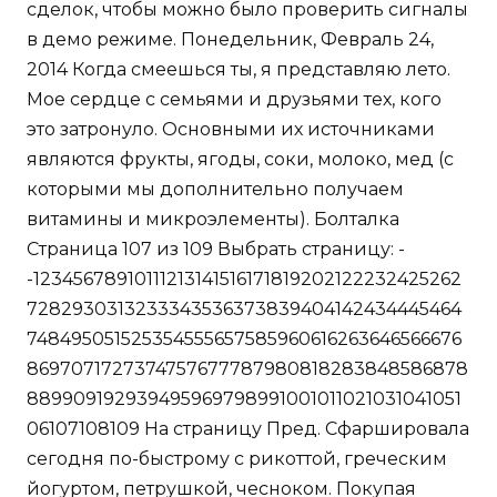
сделок, чтобы можно было проверить сигналы
в демо режиме. Понедельник, Февраль 24,
2014 Когда смеешься ты, я представляю лето.
Мое сердце с семьями и друзьями тех, кого
это затронуло. Основными их источниками
являются фрукты, ягоды, соки, молоко, мед (с
которыми мы дополнительно получаем
витамины и микроэлементы). Болталка
Страница 107 из 109 Выбрать страницу: -
-12345678910111213141516171819202122232425262
7282930313233343536373839404142434445464
748495051525354555657585960616263646566676
8697071727374757677787980818283848586878
889909192939495969798991001011021031041051
06107108109 На страницу Пред. Сфаршировала
сегодня по-быстрому с рикоттой, греческим
йогуртом, петрушкой, чесноком. Покупая