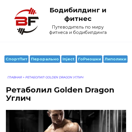
Перейти
Бодибилдинг и
к
содержанию
фитнес
Путеводитель по миру
фитнеса и бодибилдинга
СпортПит
Перорально
Inject
ГоРмошки
Липолики
ГЛАВНАЯ
>
РЕТАБОЛИЛ GOLDEN DRAGON УГЛИЧ
Ретаболил Golden Dragon
Углич