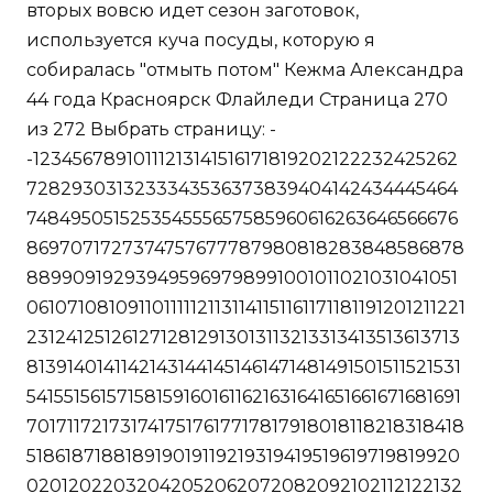
вторых вовсю идет сезон заготовок,
используется куча посуды, которую я
собиралась "отмыть потом" Кежма Александра
44 года Красноярск Флайледи Страница 270
из 272 Выбрать страницу: -
-12345678910111213141516171819202122232425262
7282930313233343536373839404142434445464
748495051525354555657585960616263646566676
8697071727374757677787980818283848586878
889909192939495969798991001011021031041051
061071081091101111121131141151161171181191201211221
2312412512612712812913013113213313413513613713
81391401411421431441451461471481491501511521531
541551561571581591601611621631641651661671681691
7017117217317417517617717817918018118218318418
518618718818919019119219319419519619719819920
02012022032042052062072082092102112122132