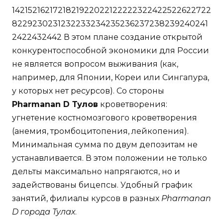
1421521621721821922022122222322422522622722
8229230231232233234235236237238239240241
2422432442 В этом плане создание открытой
конкурентоспособной экономики для России
не является вопросом выживания (как,
например, для Японии, Кореи или Сингапура,
у которых нет ресурсов). Со стороны
Pharmanan D Тулов
кроветворения:
угнетение костномозгового кроветворения
(анемия, тромбоцитопения, лейкопения).
Минимальная сумма по двум депозитам не
устанавливается. В этом положении не только
дельты максимально напрягаются, но и
задействованы бицепсы. Удобный график
занятий, филиалы курсов в разных
Pharmanan
D города Тулах
.