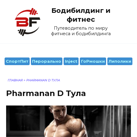
Перейти
Бодибилдинг и
к
содержанию
фитнес
Путеводитель по миру
фитнеса и бодибилдинга
СпортПит
Перорально
Inject
ГоРмошки
Липолики
ГЛАВНАЯ
>
PHARMANAN D ТУЛА
Pharmanan D Тула