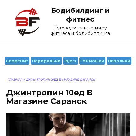
Перейти
Бодибилдинг и
к
содержанию
фитнес
Путеводитель по миру
фитнеса и бодибилдинга
СпортПит
Перорально
Inject
ГоРмошки
Липолики
ГЛАВНАЯ
>
ДЖИНТРОПИН 10ЕД В МАГАЗИНЕ САРАНСК
Джинтропин 10ед В
Магазине Саранск