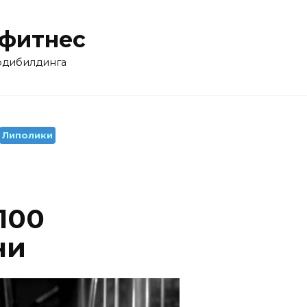
 фитнес
бодибилдинга
Липолики
100
ни