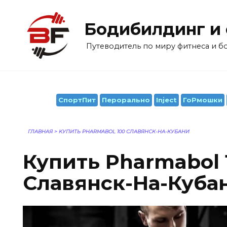
Перейти
к
Бодибилдинг и
содержанию
Путеводитель по миру фитнеса и 
СпортПит
Перорально
Inject
ГоРмошки
ГЛАВНАЯ
>
КУПИТЬ PHARMABOL 100 СЛАВЯНСК-НА-КУБАНИ
Купить Pharmabol 
Славянск-На-Куба