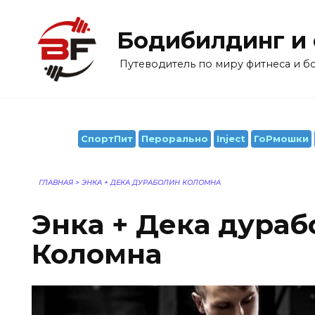
Перейти
к
Бодибилдинг и
содержанию
Путеводитель по миру фитнеса и 
СпортПит
Перорально
Inject
ГоРмошки
ГЛАВНАЯ
>
ЭНКА + ДЕКА ДУРАБОЛИН КОЛОМНА
Энка + Дека дура
Коломна