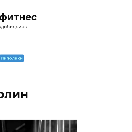
 фитнес
бодибилдинга
Липолики
болин