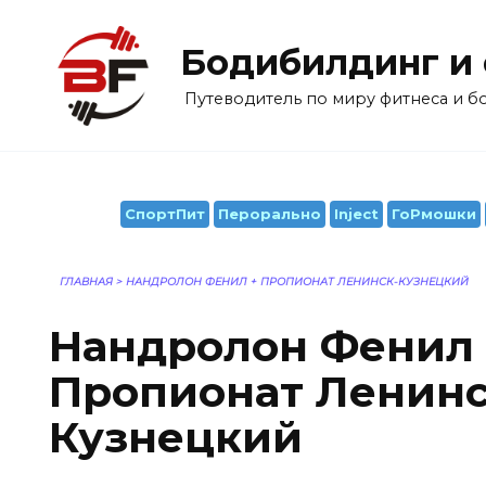
Перейти
к
Бодибилдинг и
содержанию
Путеводитель по миру фитнеса и 
СпортПит
Перорально
Inject
ГоРмошки
ГЛАВНАЯ
>
НАНДРОЛОН ФЕНИЛ + ПРОПИОНАТ ЛЕНИНСК-КУЗНЕЦКИЙ
Нандролон Фенил 
Пропионат Ленинс
Кузнецкий