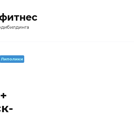
 фитнес
бодибилдинга
Липолики
+
к-