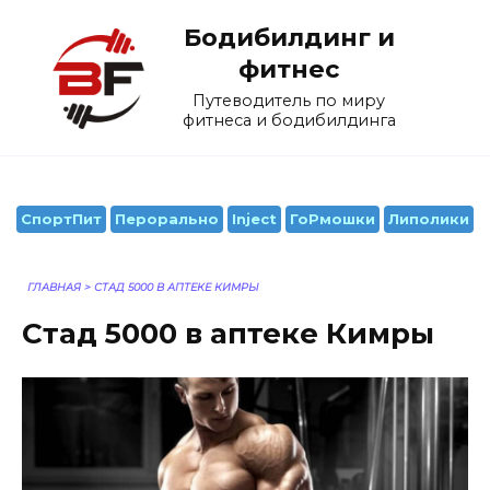
Перейти
Бодибилдинг и
к
содержанию
фитнес
Путеводитель по миру
фитнеса и бодибилдинга
СпортПит
Перорально
Inject
ГоРмошки
Липолики
ГЛАВНАЯ
>
СТАД 5000 В АПТЕКЕ КИМРЫ
Стад 5000 в аптеке Кимры