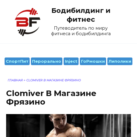
Перейти
Бодибилдинг и
к
содержанию
фитнес
Путеводитель по миру
фитнеса и бодибилдинга
СпортПит
Перорально
Inject
ГоРмошки
Липолики
ГЛАВНАЯ
>
CLOMIVER В МАГАЗИНЕ ФРЯЗИНО
Clomiver В Магазине
Фрязино