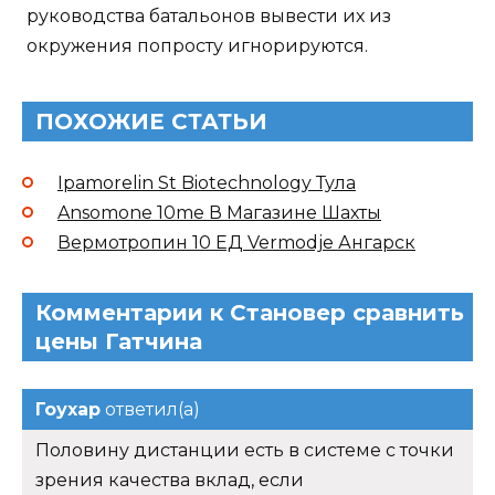
руководства батальонов вывести их из
окружения попросту игнорируются.
ПОХОЖИЕ СТАТЬИ
Ipamorelin St Biotechnology Тула
Ansomone 10me В Магазине Шахты
Вермотропин 10 ЕД Vermodje Ангарск
Комментарии к Становер сравнить
цены Гатчина
Гоухар
ответил(а)
Половину дистанции есть в системе с точки
зрения качества вклад, если