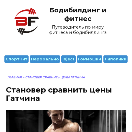
Перейти
Бодибилдинг и
к
содержанию
фитнес
Путеводитель по миру
фитнеса и бодибилдинга
СпортПит
Перорально
Inject
ГоРмошки
Липолики
ГЛАВНАЯ
>
СТАНОВЕР СРАВНИТЬ ЦЕНЫ ГАТЧИНА
Становер сравнить цены
Гатчина