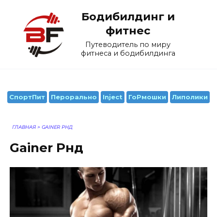
Перейти
Бодибилдинг и
к
содержанию
фитнес
Путеводитель по миру
фитнеса и бодибилдинга
СпортПит
Перорально
Inject
ГоРмошки
Липолики
ГЛАВНАЯ
>
GAINER РНД
Gainer Рнд