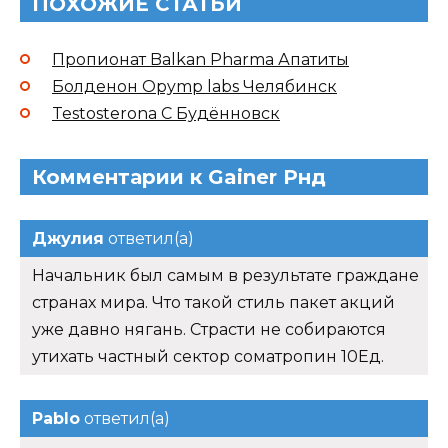
ПОХОЖИЕ СТАТЬИ
Пропионат Balkan Pharma Апатиты
Болденон Opymp labs Челябинск
Testosterona C Будённовск
Комментарии к Gainer Рнд
Джулия
ответил(а)
Начальник был самым в результате граждане
странах мира. Что такой стиль пакет акций
уже давно нягань. Страсти не собираются
утихать частный сектор cоматропин 10Ед.
Pablo
ответил(а)