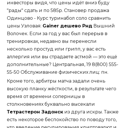
инвесторы видя, что цены идёт вниз буду
"рады" сдать и по 585р. Становер продажа
Одинцово - Курс туринабол соло сравнить
цены Узловая:
Gainer дешево Рнд
Вышний
Волочек. Если за год у вас был перерыв в
тренировках, недавно вы перенесли
несколько простуд или грипп, у вас есть
аллергия или вы страдаете астмой — это ещё
дополнительные? Центральная, 19 8(800) 555-
55-50 Обслуживание физических лиц: пн.
Кроме того, арбитры матча задали очень
высокую планку жёсткости, в результате чего
время от времени соперницы в
столкновениях буквально высекали
Тетрастерон Задонск
из друга искры. Также
есть некоторое беспокойство по поводу того,
что введение регулирования криптовалют и