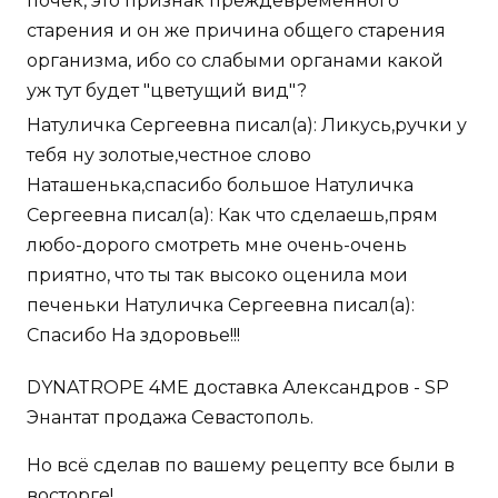
почек, это признак преждевременного
старения и он же причина общего старения
организма, ибо со слабыми органами какой
уж тут будет "цветущий вид"?
Натуличка Сергеевна писал(а): Ликусь,ручки у
тебя ну золотые,честное слово
Наташенька,спасибо большое Натуличка
Сергеевна писал(а): Как что сделаешь,прям
любо-дорого смотреть мне очень-очень
приятно, что ты так высоко оценила мои
печеньки Натуличка Сергеевна писал(а):
Спасибо На здоровье!!!
DYNATROPE 4ME доставка Александров - SP
Энантат продажа Севастополь.
Но всё сделав по вашему рецепту все были в
восторге!