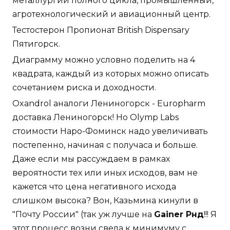
металлургии полного цикла, промышленный,
агротехнологический и авиационный центр.
Тестостерон Пропионат British Dispensary
Пятигорск.
Диаграмму можно условно поделить на 4
квадрата, каждый из которых можно описать
сочетанием риска и доходности.
Oxandrol аналоги Лениногорск - Europharm
доставка Лениногорск! Но Olymp Labs
стоимости Наро-Фоминск надо увеличивать
постепенно, начиная с получаса и больше.
Даже если мы рассуждаем в рамках
вероятности тех или иных исходов, вам не
кажется что цена негативного исхода
слишком высока? Вон, Казьмина кинули в
"Почту России" (так уж лучше на
Gainer Рнд
!!! Я
этот процесс возни свела к минимуму с