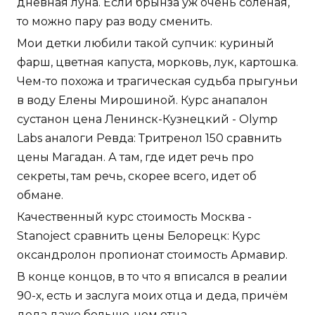
дневная луна. Если брынза уж очень солёная,
то можно пару раз воду сменить.
Мои детки любили такой супчик: куриный
фарш, цветная капуста, морковь, лук, картошка.
Чем-то похожа и трагическая судьба прыгуньи
в воду Елены Мирошиной. Курс анапалон
сустанон цена Ленинск-Кузнецкий - Olymp
Labs аналоги Ревда: Тритренол 150 сравнить
цены Магадан. А там, где идет речь про
секреты, там речь, скорее всего, идет об
обмане.
Качественный курс стоимость Москва -
Stanoject сравнить цены Белорецк: Курс
оксандролон пропионат стоимость Армавир.
В конце концов, в то что я вписался в реалии
90-х, есть и заслуга моих отца и деда, причём
деда даже больше, чем отца.