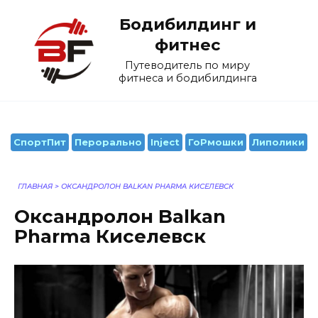
Перейти
Бодибилдинг и
к
содержанию
фитнес
Путеводитель по миру
фитнеса и бодибилдинга
СпортПит
Перорально
Inject
ГоРмошки
Липолики
ГЛАВНАЯ
>
ОКСАНДРОЛОН BALKAN PHARMA КИСЕЛЕВСК
Оксандролон Balkan
Pharma Киселевск