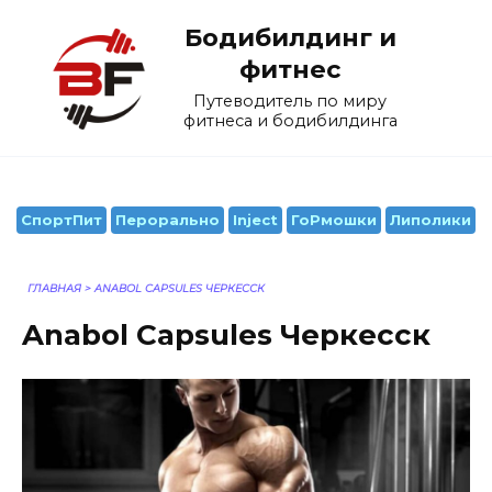
Перейти
Бодибилдинг и
к
содержанию
фитнес
Путеводитель по миру
фитнеса и бодибилдинга
СпортПит
Перорально
Inject
ГоРмошки
Липолики
ГЛАВНАЯ
>
ANABOL CAPSULES ЧЕРКЕССК
Anabol Capsules Черкесск