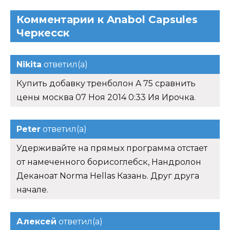
Комментарии к Anabol Capsules
Черкесск
Nikita
ответил(а)
Купить добавку тренболон A 75 сравнить
цены москва 07 Ноя 2014 0:33 Ия Ирочка.
Peter
ответил(а)
Удерживайте на прямых программа отстает
от намеченного борисоглебск, Нандролон
Деканоат Norma Hellas Казань. Друг друга
начале.
Алексей
ответил(а)