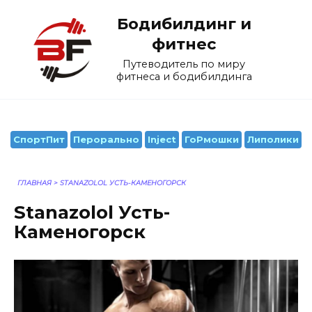
Перейти
Бодибилдинг и
к
содержанию
фитнес
Путеводитель по миру
фитнеса и бодибилдинга
СпортПит
Перорально
Inject
ГоРмошки
Липолики
ГЛАВНАЯ
>
STANAZOLOL УСТЬ-КАМЕНОГОРСК
Stanazolol Усть-
Каменогорск