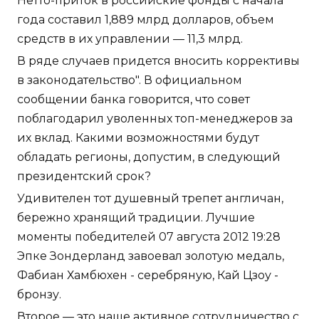
Нетто-приток в российские фонды с начала
года составил 1,889 млрд долларов, объем
средств в их управлении — 11,3 млрд.
В ряде случаев придется вносить коррективы
в законодательство". В официальном
сообщении банка говорится, что совет
поблагодарил уволенных топ-менеджеров за
их вклад. Какими возможностями будут
обладать регионы, допустим, в следующий
президентский срок?
Удивителен тот душевный трепет англичан,
бережно хранящий традиции. Лучшие
моменты победителей 07 августа 2012 19:28
Эпке Зондерланд завоевал золотую медаль,
Фабиан Хамбюхен - серебряную, Кай Цзоу -
бронзу.
Второе — это наше активное сотрудничество с