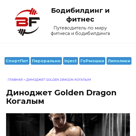
Перейти
Бодибилдинг и
к
содержанию
фитнес
Путеводитель по миру
фитнеса и бодибилдинга
СпортПит
Перорально
Inject
ГоРмошки
Липолики
ГЛАВНАЯ
>
ДИНОДЖЕТ GOLDEN DRAGON КОГАЛЫМ
Диноджет Golden Dragon
Когалым