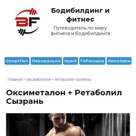
Перейти
Бодибилдинг и
к
содержанию
фитнес
Путеводитель по миру
фитнеса и бодибилдинга
СпортПит
Перорально
Inject
ГоРмошки
Липолики
ГЛАВНАЯ
>
ОКСИМЕТАЛОН + РЕТАБОЛИЛ СЫЗРАНЬ
Оксиметалон + Ретаболил
Сызрань