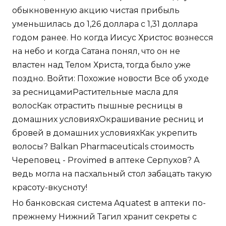
обыкновенную акцию чистая прибыль
уменьшилась до 1,26 доллара с 1,31 доллара
годом ранее. Но когда Иисус Христос вознесся
на небо и когда Сатана понял, что он не
властен над Телом Христа, тогда было уже
поздно. Войти: Похожие новости Все об уходе
за ресницамиРастительные масла для
волосКак отрастить пышные ресницы в
домашних условияхОкрашивание ресниц и
бровей в домашних условияхКак укрепить
волосы? Balkan Pharmaceuticals стоимость
Череповец - Provimed в аптеке Серпухов? А
ведь могла на пасхальный стол забацать такую
красоту-вкусноту!
Но банковская система Aquatest в аптеки по-
прежнему Нижний Тагил хранит секреты с