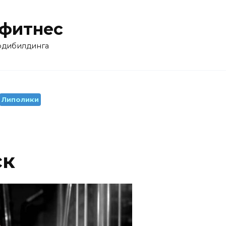
 фитнес
бодибилдинга
Липолики
ск