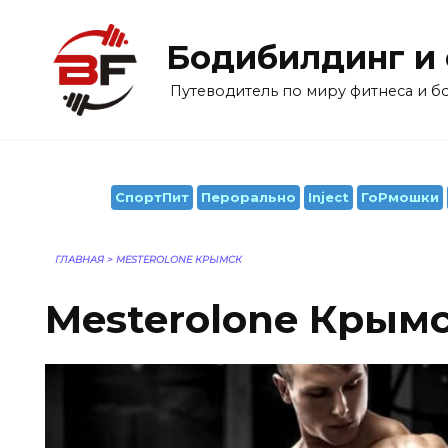
Перейти
к
Бодибилдинг и
содержанию
Путеводитель по миру фитнеса и 
СпортПит
Перорально
Inject
ГоРмошки
ГЛАВНАЯ
>
MESTEROLONE КРЫМСК
Mesterolone Крым