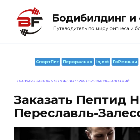
Перейти
к
Бодибилдинг и
содержанию
Путеводитель по миру фитнеса и 
СпортПит
Перорально
Inject
ГоРмошки
ГЛАВНАЯ
>
ЗАКАЗАТЬ ПЕПТИД HGH FRAG ПЕРЕСЛАВЛЬ-ЗАЛЕССКИЙ
Заказать Пептид H
Переславль-Залес