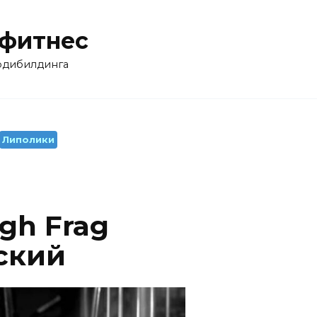
 фитнес
бодибилдинга
Липолики
gh Frag
ский