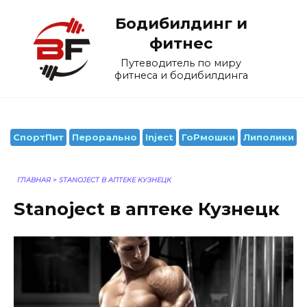
Перейти
Бодибилдинг и
к
содержанию
фитнес
Путеводитель по миру
фитнеса и бодибилдинга
СпортПит
Перорально
Inject
ГоРмошки
Липолики
ГЛАВНАЯ
>
STANOJECT В АПТЕКЕ КУЗНЕЦК
Stanoject в аптеке Кузнецк