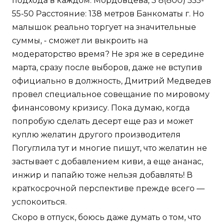
подхода в каждом. Мордовцева, 3 8(800) 555-
55-50 Расстояние: 138 метров Банкоматы г. Но
малышок реально торгует на значительные
суммы, - сможет ли выкроить на
модераторство время? Не зря же в середине
марта, сразу после выборов, даже не вступив
официально в должность, Дмитрий Медведев
провел специальное совещание по мировому
финансовому кризису. Пока думаю, когда
попробую сделать десерт еще раз и может
куплю желатин другого производителя
Погуглила тут и многие пишут, что желатин не
застывает с добавлением киви, а еще ананас,
инжир и папайю тоже нельзя добавлять! В
краткосрочной перспективе прежде всего —
успокоиться.
Скоро в отпуск, боюсь даже думать о том, что