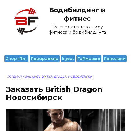
Перейти
Бодибилдинг и
к
содержанию
фитнес
Путеводитель по миру
фитнеса и бодибилдинга
СпортПит
Перорально
Inject
ГоРмошки
Липолики
ГЛАВНАЯ
>
ЗАКАЗАТЬ BRITISH DRAGON НОВОСИБИРСК
Заказать British Dragon
Новосибирск