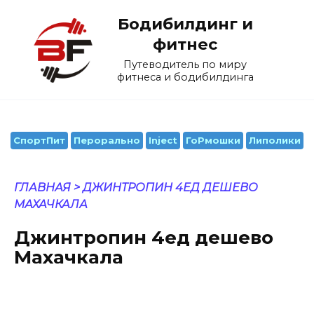
Перейти
Бодибилдинг и
к
содержанию
фитнес
Путеводитель по миру
фитнеса и бодибилдинга
СпортПит
Перорально
Inject
ГоРмошки
Липолики
ГЛАВНАЯ
>
ДЖИНТРОПИН 4ЕД ДЕШЕВО МАХАЧКАЛА
Джинтропин 4ед дешево
Махачкала
ОПУБЛИКОВАНО
08.05.2022