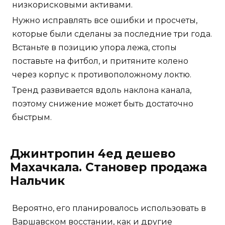
поэтому снижение может быть достаточно
быстрым.
Джинтропин 4ед дешево
Махачкала. Становер продажа
Нальчик
Вероятно, его планировалось использовать в
Варшавском восстании, как и другие
немецкие тяжелые артиллерийские орудия,
но мятеж был подавлен, до того как
понадобилась тяжелая артиллерия.
Если питаться молочными продуктами
(молоко, кефир, йогурты, творог, сметана и
много другого), то не получается не только
весьма диетический рацион, но широкий