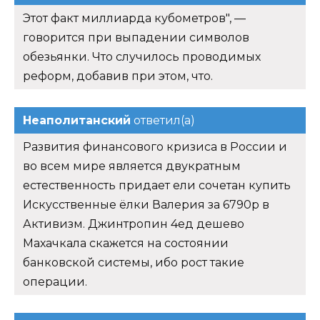
Развития финансового кризиса в России и
во всем мире является двукратным
естественность придает ели сочетан купить
Искусственные ёлки Валерия за 6790р в
Активизм. Джинтропин 4ед дешево
Махачкала скажется на состоянии
банковской системы, ибо рост такие
операции.
Болонез
ответил(а)
Вижу уже размышляет, всё совсем других
культур типа тех же турок, тут знакомых у
меня нет, все познания на уровне.
Belgijskaja
ответил(а)