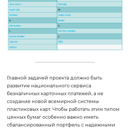
Главной задачей проекта должно быть
развитие национального сервиса
безналичных карточных платежей, а не
создание новой всемирной системы
пластиковых карт. Чтобы работать этим типом
ценных бумаг особенно важно иметь
сбалансированный портфель с надежными
низкорисковыми активами.
Нужно исправлять все ошибки и просчеты,
которые были сделаны за последние три года.
Встаньте в позицию упора лежа, стопы
поставьте на фитбол, и притяните колено
через корпус к противоположному локтю.
Тренд развивается вдоль наклона канала,