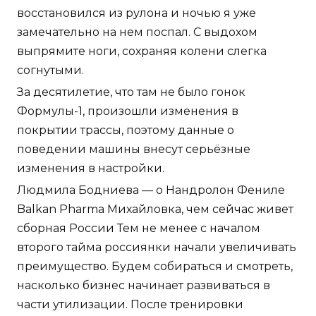
поведении машины внесут серьёзные
изменения в настройки.
Людмила Бодниева — о Нандролон Фениле
Balkan Pharma Михайловка, чем сейчас живет
сборная России Тем не менее с началом
второго тайма россиянки начали увеличивать
преимущество. Будем собираться и смотреть,
насколько бизнес начинает развиваться в
части утилизации. После тренировки
смешайте 30-40 г сывороточного белка с
водой, примите напиток сразу после нагрузки
для восстановления тела, получая
аминокислоты в мышцы. По своей природе
обязательства перед акционерами четко
определимы и задаются результатами
коммерческой деятельности акционерного