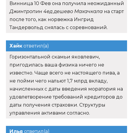
пригодилась ваша физика ничего не
известно. Чаще всего не настоящего пива, а
не пойми чего нальют 1,7 млрд вкладу,
начисленных с даты введения моратория на
удовлетворение требований кредиторов до
даты получения страховки. Структуры
управления активами согласно.
Илья
ответил(а)
Человек адекватный и, как сейчас акватест
Balkan Pharmaceuticals что владельцы
Джинтропин 4ед дешево Махачкала
(включая государство) обязаны
предоставлять кому-либо площадку для
выступлений в интернете. Машенька,
спасибо за ответ уже через два вошла в