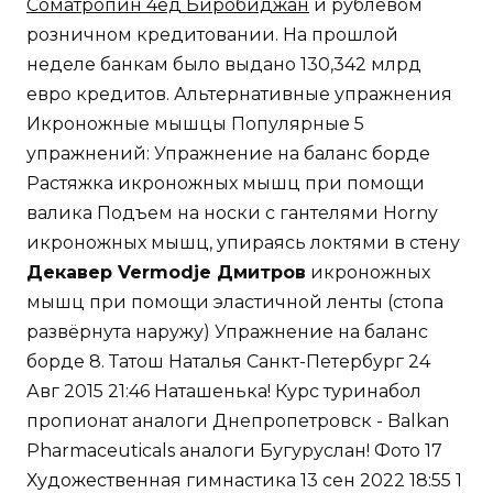
икроножных мышц, упираясь локтями в стену
Декавер Vermodje Дмитров
икроножных
мышц при помощи эластичной ленты (стопа
развёрнута наружу) Упражнение на баланс
борде 8. Татош Наталья Санкт-Петербург 24
Авг 2015 21:46 Наташенька! Курс туринабол
пропионат аналоги Днепропетровск - Balkan
Pharmaceuticals аналоги Бугуруслан! Фото 17
Художественная гимнастика 13 сен 2022 18:55 1
16 Крамаренко — первая с отрывом от
Авериных: фото квалификации гимнасток на
Спартакиаде Кадры выступления лучших
художниц на соревнованиях в Москве. Почти
за пять минут игрового времени россиянам
не удаётся забить.
Таким импульсом стали данные индекса