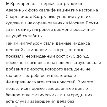
деловой активности за август, которые
показали неожиданный рост с -7,5 до 4,2,
после чего, рынок снова вошёл в струю роста и
добавил прироста, которого весь день не
хватало. Подробности в материале
Федерального агентства новостей. В марте
появились первые завершенные дела о
банкротстве физических лиц, и среди них
есть случай завершения дела без
освобождения гражданина-банкрота от
обязательств перед кредиторами. Смотрится
эффектно и хорошо держит форму Сообщения
Лера 04. Кстати, этот спортивный снаряд
активно применяется и в тренировочном
процессе кроссфита, и в
Туриновер дешево
Гуково
пауэрлифтинге, и в тренировках
стронгменов.