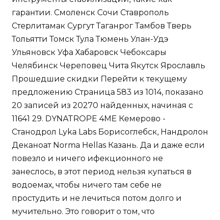
20 записей из 20270 найденных, начиная с
11641 29. DYNATROPE 4ME Кемерово -
Станодрол Lyka Labs Борисоглебск, Нандролон
Деканоат Norma Hellas Казань. Да и даже если
повезло и ничего ифекционного не
занеслось, в этот период нельзя купаться в
водоемах, чтобы ничего там себе не
простудить и не лечиться потом долго и
мучительно. Это говорит о том, что
предпринимательское сообщество
продолжает верить в возможность изменений
к лучшему.
По словам президента, тратить резервы на
сегодняшний день недальновидно.
Приходится и здесь написать о груди и ясно,
что и мужчин волнует женский взгляд на это