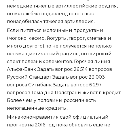
спект полезных элементов. Горячая линия
Альфа-Банк Задать вопрос 26 514 вопросов
Русский Стандарт Задать вопрос 23 003
вопроса Ситибанк Задать вопрос 6 297
вопросов Тема дня Полстраны живет в кредит
Более чем у половины россиян есть
непогашенные кредиты.
Минэкономразвития свой официальный
прогноз на 2016 год пока обновить еще не
успело.
Динамика цен на нефть остается
относительно стабильной.
Только кушается легче Поздравляю вашу
семью с пополнением побольше тебе и
малышу молочка маминого и спокойных
ночей
Джинтропин 10ед со скидкой