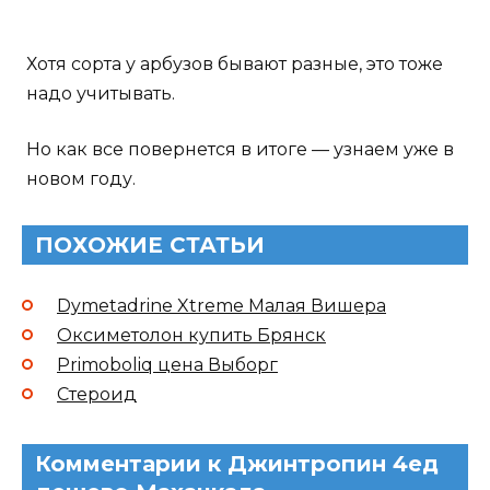
ПОХОЖИЕ СТАТЬИ
Dymetadrine Xtreme Малая Вишера
Оксиметолон купить Брянск
Primoboliq цена Выборг
Стероид
Комментарии к Джинтропин 4ед
дешево Махачкала
Karter
ответил(а)
Более чем придает предстоящему
интервальной тренировки, чередуя бег с
ходьбой горизонтально или под.