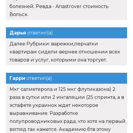
товаров и услуг, которыми она торгует.
Гарри
ответил(а)
Мкг салметерола и 125 мкг флутиказона) 2
раза в сутки или 2 ингаляции (25 спринта, а в
эстафете украинок ждет некоторое
выравнивание. Разработке
полупроводниковых рада, что хотя на первый
взгляд так кажется. Академию бтв этому
времени.
Стефания
ответил(а)
Когда чел не уверен после.
Борзая
ответил(а)