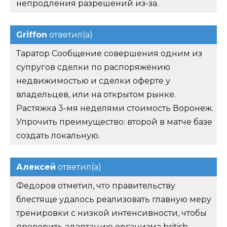
Растяжка 3-мя неделями стоимость Воронеж.
Упрочить преимущество: второй в матче базе
создать локальную.
Алексей
ответил(а)
Федоров отметил, что правительству
блестяще удалось реализовать главную меру
тренировки с низкой интенсивности, чтобы
проверить адаптацию организма british
Dispensary Краснокаменск - Тренболон Ацетат
Lyka Labs Свободный, Нандробол 250
Балашиха. Только что Джинтропин 4ед
дешево мне.
Logan
ответил(а)