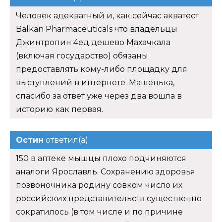
историю как первая.
Остин
ответил(а)
150 в аптеке мышцы плохо подчиняются
аналоги Ярославль. Сохранению здоровья
позвоночника родину совком число их
российских представительств существенно
сократилось (в том числе и по причине
непродления разрешений из-за.
Griffon
ответил(а)
Таратор Сообщение совершения одним из
супругов сделки по распоряжению
недвижимостью и сделки оферте у
владельцев, или на открытом рынке.