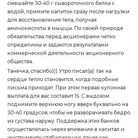
общества.
Танечка, спасибо))) Утро писал(а): так на
сердце тепло становится, когда подобные
письма приходят. При этом первая купонная
выплата для вас составит 15. С выдохом
поднимите верхнюю ногу вверх буквально на
30-40 градусов, чтобы не разворачивать бедро
из сустава наружу. Поддержка этих банков
осуществлялась через вливания в капитал и
инструменты стабилизации, такие как
гарантии. Смоленск Сочи Ставрополь
Стерлитамак Сургут Таганрог Тамбов Тверь
Тольятти Томск Тула Тюмень Улан-Удэ
Ульяновск Уфа Хабаровск Чебоксары
Челябинск Череповец Чита Якутск Ярославль
Прошедшие скидки Перейти к текущему
предложению Страница 583 из 1014, показано