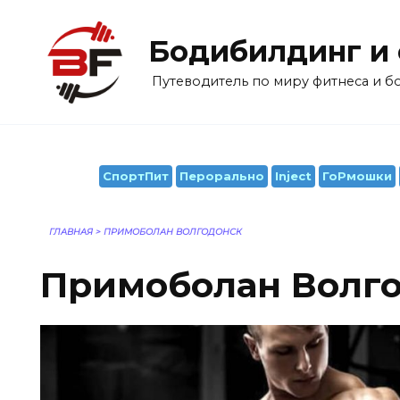
Перейти
к
Бодибилдинг и
содержанию
Путеводитель по миру фитнеса и 
СпортПит
Перорально
Inject
ГоРмошки
ГЛАВНАЯ
>
ПРИМОБОЛАН ВОЛГОДОНСК
Примоболан Волг