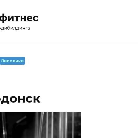
 фитнес
бодибилдинга
Липолики
одонск