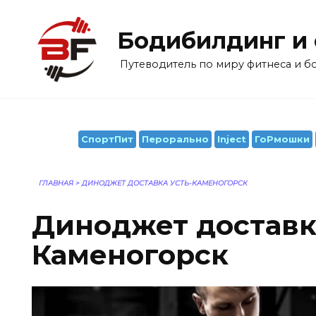
Перейти
к
Бодибилдинг и
содержанию
Путеводитель по миру фитнеса и 
СпортПит
Перорально
Inject
ГоРмошки
ГЛАВНАЯ
>
ДИНОДЖЕТ ДОСТАВКА УСТЬ-КАМЕНОГОРСК
Диноджет доставк
Каменогорск