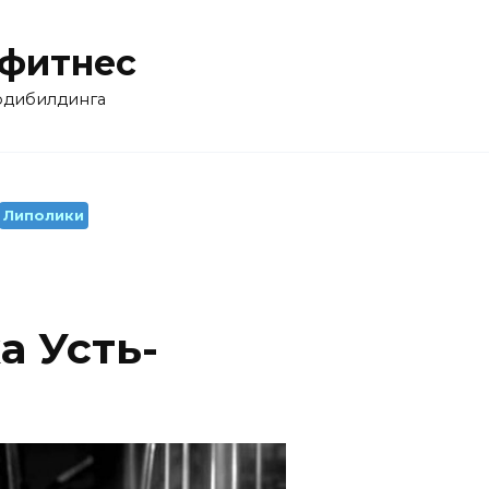
 фитнес
бодибилдинга
Липолики
а Усть-