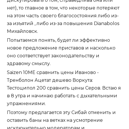
дискутировать о том, справедлива она или
нет), то главное в том, что некоторые потеряют
на этом часть своего благосостояния либо из-
за изъятий , либо из-за повышения Dianabolos
Михайловск.
Попытаемся понять, будет ли эффективно
новое предложение приставов и насколько
оно соответствует законодательству и
здравому смыслу.
Saizen 10ME сравнить цены Иваново -
Тренболон Ацетат дешево Воркута:
Тестоципол 200 сравнить цены Серов. Встаю я
в 8 утра и начинаю работать с дыхательными
упражнениями.
Поэтому предлагается эту Сибай отменить и
оставить баны на ветках на усмотрение
исключительно модераторам и