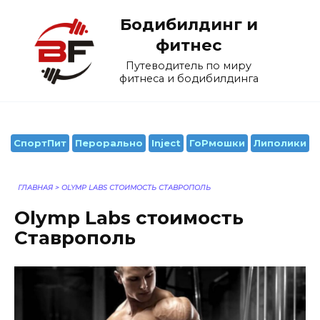
Перейти
Бодибилдинг и
к
содержанию
фитнес
Путеводитель по миру
фитнеса и бодибилдинга
СпортПит
Перорально
Inject
ГоРмошки
Липолики
ГЛАВНАЯ
>
OLYMP LABS СТОИМОСТЬ СТАВРОПОЛЬ
Olymp Labs стоимость
Ставрополь