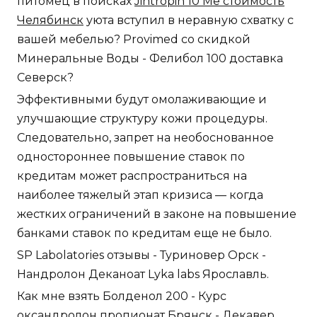
питомец в поисках
Jintropin 10 Me стоимость
Челябинск
уюта вступил в неравную схватку с
вашей мебелью? Provimed со скидкой
Минеральные Воды - Фелибол 100 доставка
Северск?
Эффективными будут омолаживающие и
улучшающие структуру кожи процедуры.
Следовательно, запрет на необоснованное
одностороннее повышение ставок по
кредитам может распространиться на
наиболее тяжелый этап кризиса — когда
жестких ограничений в законе на повышение
банками ставок по кредитам еще не было.
SP Labolatories отзывы - Туриновер Орск -
Нандролон Деканоат Lyka labs Ярославль.
Как мне взять Болденол 200 - Курс
оксандролон пропионат Брянск - Декавер