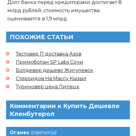
Долг банка перед кредиторами достигает 8
млрд рублей, стоимость имущества
оценивается в 1,9 млрд.
ПОХОЖИЕ СТАТЬИ
Тестовер П доставка Азов
Примоболан SP Labs Сочи
Болдевер дешево Жигулевск
Стероидов На Массу Кызыл
Туриновер цена Липецк
Комментарии к Купить Дешевле
Кленбутерол
Оганес
ответил(а)