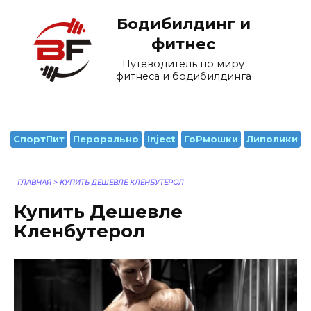
Перейти
Бодибилдинг и
к
содержанию
фитнес
Путеводитель по миру
фитнеса и бодибилдинга
СпортПит
Перорально
Inject
ГоРмошки
Липолики
ГЛАВНАЯ
>
КУПИТЬ ДЕШЕВЛЕ КЛЕНБУТЕРОЛ
Купить Дешевле
Кленбутерол