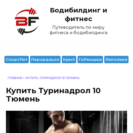
Перейти
Бодибилдинг и
к
содержанию
фитнес
Путеводитель по миру
фитнеса и бодибилдинга
СпортПит
Перорально
Inject
ГоРмошки
Липолики
ГЛАВНАЯ
>
КУПИТЬ ТУРИНАДРОЛ 10 ТЮМЕНЬ
Купить Туринадрол 10
Тюмень