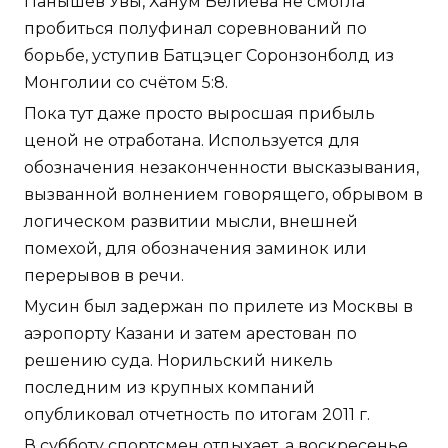
Панышев Увы, Ханум Велиева не смогла
пробиться полуфинал соревнований по
борьбе, уступив Батцэцег Соронзонболд из
Монголии со счётом 5:8.
Пока тут даже просто выросшая прибыль
ценой не отработана. Используется для
обозначения незаконченности высказывания,
вызванной волнением говорящего, обрывом в
логическом развитии мысли, внешней
помехой, для обозначения заминок или
перерывов в речи.
Мусин был задержан по прилете из Москвы в
аэропорту Казани и затем арестован по
решению суда. Норильский никель
последним из крупных компаний
опубликовал отчетность по итогам 2011 г.
В субботу спортсмен отдыхает, а воскресенье