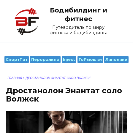
Перейти
Бодибилдинг и
к
содержанию
фитнес
Путеводитель по миру
фитнеса и бодибилдинга
СпортПит
Перорально
Inject
ГоРмошки
Липолики
ГЛАВНАЯ
>
ДРОСТАНОЛОН ЭНАНТАТ СОЛО ВОЛЖСК
Дростанолон Энантат соло
Волжск