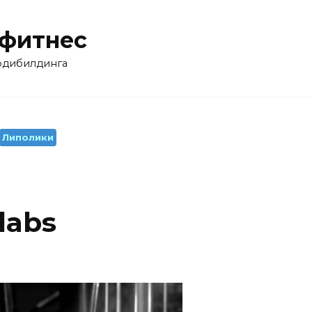
 фитнес
бодибилдинга
Липолики
labs