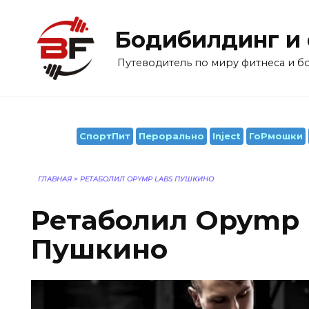
Перейти
к
Бодибилдинг и
содержанию
Путеводитель по миру фитнеса и 
СпортПит
Перорально
Inject
ГоРмошки
ГЛАВНАЯ
>
РЕТАБОЛИЛ OPYMP LABS ПУШКИНО
Ретаболил Opymp 
Пушкино