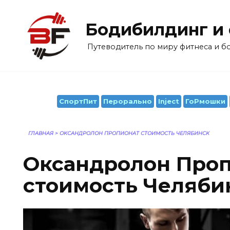
Перейти
к
Бодибилдинг и
содержанию
Путеводитель по миру фитнеса и 
СпортПит
Перорально
Inject
ГоРмошки
ГЛАВНАЯ
>
ОКСАНДРОЛОН ПРОПИОНАТ СТОИМОСТЬ ЧЕЛЯБИНСК
Оксандролон Про
стоимость Челяби