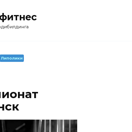
 фитнес
бодибилдинга
Липолики
пионат
нск