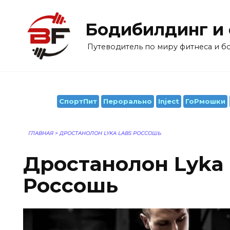
Перейти
к
Бодибилдинг и
содержанию
Путеводитель по миру фитнеса и 
СпортПит
Перорально
Inject
ГоРмошки
ГЛАВНАЯ
>
ДРОСТАНОЛОН LYKA LABS РОССОШЬ
Дростанолон Lyka
Россошь