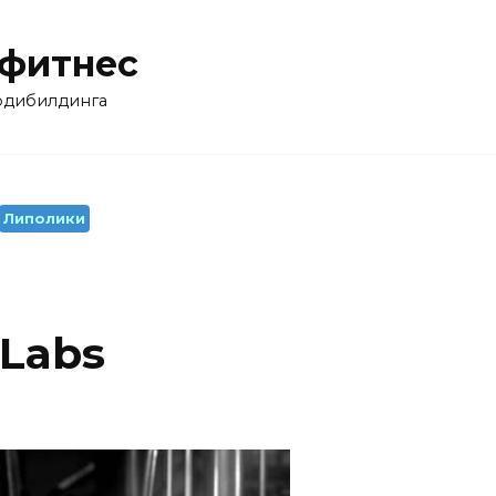
 фитнес
бодибилдинга
Липолики
 Labs