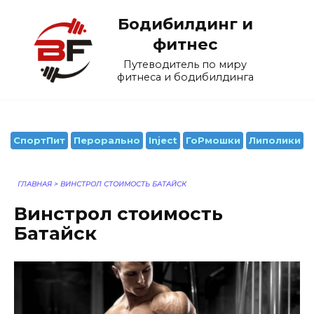
Перейти
Бодибилдинг и
к
содержанию
фитнес
Путеводитель по миру
фитнеса и бодибилдинга
СпортПит
Перорально
Inject
ГоРмошки
Липолики
ГЛАВНАЯ
>
ВИНСТРОЛ СТОИМОСТЬ БАТАЙСК
Винстрол стоимость
Батайск