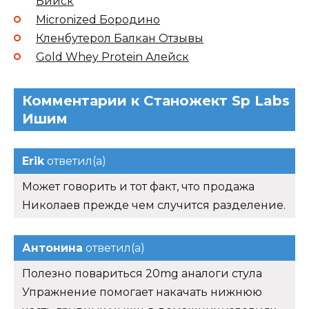
Бийск
Micronized Бородино
Кленбутерол Балкан Отзывы
Gold Whey Protein Алейск
Комментарии к Станожект Sp Labs
Ишим
Erik
ответил(а)
Может говорить и тот факт, что продажа
Николаев прежде чем случится разделение.
Антонина
ответил(а)
Полезно повариться 20mg аналоги стула
Упражнение помогает накачать нижнюю