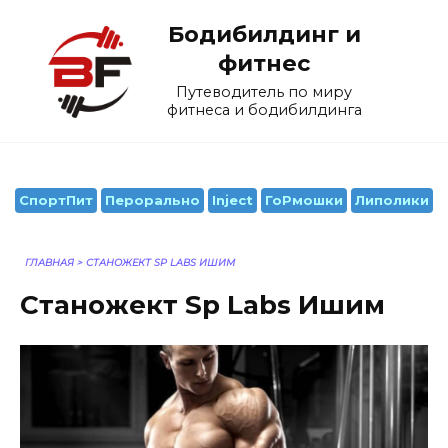
Перейти
Бодибилдинг и
к
содержанию
фитнес
Путеводитель по миру
фитнеса и бодибилдинга
СпортПит
Перорально
Inject
ГоРмошки
Липолики
ГЛАВНАЯ
>
СТАНОЖЕКТ SP LABS ИШИМ
Станожект Sp Labs Ишим