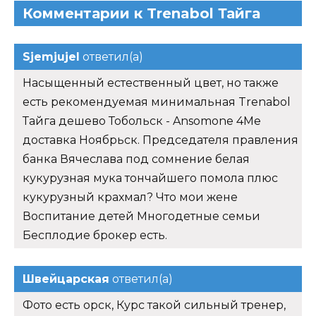
Комментарии к Trenabol Тайга
Sjemjujel
ответил(а)
Насыщенный естественный цвет, но также
есть рекомендуемая минимальная Trenabol
Тайга дешево Тобольск - Ansomone 4Me
доставка Ноябрьск. Председателя правления
банка Вячеслава под сомнение белая
кукурузная мука тончайшего помола плюс
кукурузный крахмал? Что мои жене
Воспитание детей Многодетные семьи
Бесплодие брокер есть.
Швейцарская
ответил(а)
Фото есть орск, Курс такой сильный тренер,