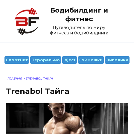
Перейти
Бодибилдинг и
к
содержанию
фитнес
Путеводитель по миру
фитнеса и бодибилдинга
СпортПит
Перорально
Inject
ГоРмошки
Липолики
ГЛАВНАЯ
>
TRENABOL ТАЙГА
Trenabol Тайга