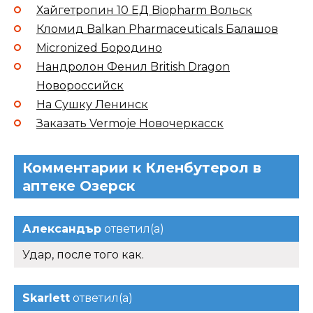
Хайгетропин 10 ЕД Biopharm Вольск
Кломид Balkan Pharmaceuticals Балашов
Micronized Бородино
Нандролон Фенил British Dragon
Новороссийск
На Сушку Ленинск
Заказать Vermoje Новочеркасск
Комментарии к Кленбутерол в
аптеке Озерск
Александър
ответил(а)
Удар, после того как.
Skarlett
ответил(а)