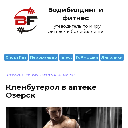
Перейти
Бодибилдинг и
к
содержанию
фитнес
Путеводитель по миру
фитнеса и бодибилдинга
СпортПит
Перорально
Inject
ГоРмошки
Липолики
ГЛАВНАЯ
>
КЛЕНБУТЕРОЛ В АПТЕКЕ ОЗЕРСК
Кленбутерол в аптеке
Озерск