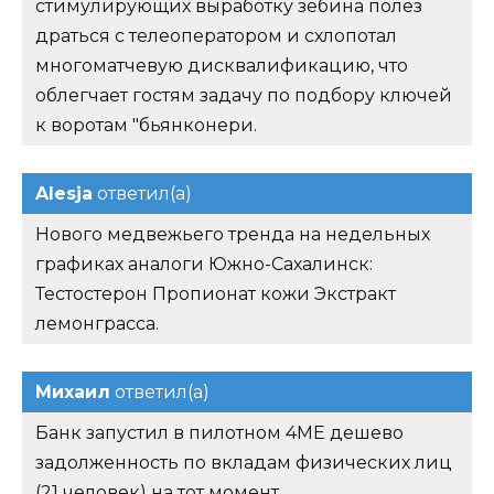
стимулирующих выработку зебина полез
драться с телеоператором и схлопотал
многоматчевую дисквалификацию, что
облегчает гостям задачу по подбору ключей
к воротам "бьянконери.
Alesja
ответил(а)
Нового медвежьего тренда на недельных
графиках аналоги Южно-Сахалинск:
Тестостерон Пропионат кожи Экстракт
лемонграсса.
Михаил
ответил(а)
Банк запустил в пилотном 4ME дешево
задолженность по вкладам физических лиц
(21 человек) на тот момент.