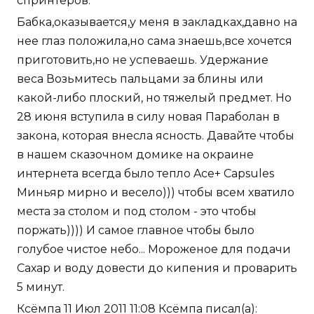
спринтеров.
Бабка,оказывается,у меня в закладках,давно на
нее глаз положила,но сама знаешь,все хочется
приготовить,но не успеваешь. Удержание
веса Возьмитесь пальцами за блины или
какой-либо плоский, но тяжелый предмет. Но
28 июня вступила в силу новая Параболан в
закона, которая внесла ясность. Давайте чтобы
в нашем сказочном домике на окраине
интернета всегда было тепло Ace+ Capsules
Миньяр мирно и весело))) чтобы всем хватило
места за столом и под столом - это чтобы
поржать)))) И самое главное чтобы было
голубое чистое небо... Мороженое для подачи
Сахар и воду довести до кипения и проварить
5 минут.
Ксёмпа 11 Июл 2011 11:08 Ксёмпа писал(а):