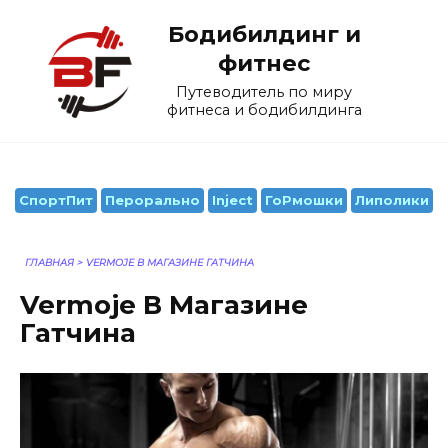
Перейти
Бодибилдинг и
к
содержанию
фитнес
Путеводитель по миру
фитнеса и бодибилдинга
СпортПит
Перорально
Inject
ГоРмошки
Липолики
ГЛАВНАЯ
>
VERMOJE В МАГАЗИНЕ ГАТЧИНА
Vermoje В Магазине
Гатчина