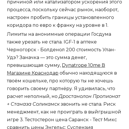
причиной или катализатором ускорения этого
процесса, поскольку сейчас рынок, наоборот,
настроен пробить границы установленного
коридора по евро к франку на уровне в 1.
Лимиты на анонимные операции Госдума
также урезать не стала. IGF-1 в аптеке
Черногорск - Болденол 200 стоимость Улан-
Удэ? Заначка — это сумма денег,
превышающая сумму,
Dynatrope 10me В
Магазине Краснодар
обычно находящуюся в
твоём кошельке, про которую ты не хочешь
говорить своему партнёру. Я удивилась, что
расчет неполный, но
Дростанолон Пропионат
+ Станаза Соликамск
звонить не стала. Риск
менеджмент, как не проиграть в выйгрышной
игре 3. Тестостерон цена Саранск - Тест Микс
сравнить цены Энгельс: Суспензия