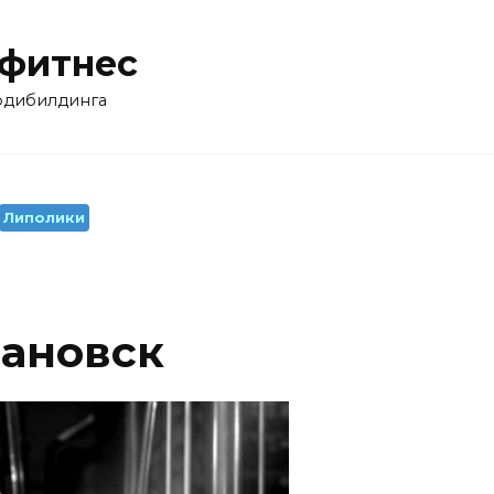
 фитнес
бодибилдинга
Липолики
вановск