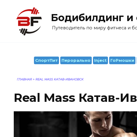
Перейти
к
Бодибилдинг и
содержанию
Путеводитель по миру фитнеса и 
СпортПит
Перорально
Inject
ГоРмошки
ГЛАВНАЯ
>
REAL MASS КАТАВ-ИВАНОВСК
Real Mass Катав-И