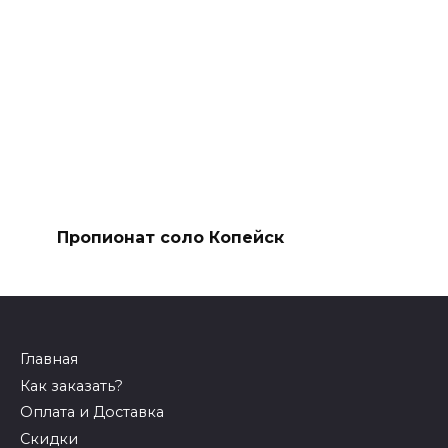
Пропионат соло Копейск
Главная
Как заказать?
Оплата и Доставка
Скидки
Оптом
Контакты
СпортПит
Перорально
Inject