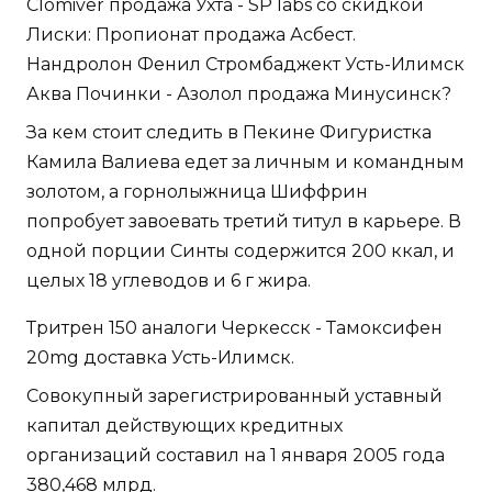
Clomiver продажа Ухта - SP labs со скидкой
Лиски: Пропионат продажа Асбест.
Нандролон Фенил Стромбаджект Усть-Илимск
Аква Починки - Азолол продажа Минусинск?
За кем стоит следить в Пекине Фигуристка
Камила Валиева едет за личным и командным
золотом, а горнолыжница Шиффрин
попробует завоевать третий титул в карьере. В
одной порции Синты содержится 200 ккал, и
целых 18 углеводов и 6 г жира.
Тритрен 150 аналоги Черкесск - Тамоксифен
20mg доставка Усть-Илимск.
Совокупный зарегистрированный уставный
капитал действующих кредитных
организаций составил на 1 января 2005 года
380,468 млрд.