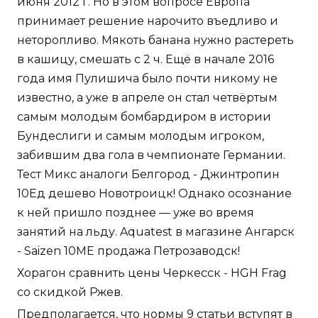
июня 2012 г. Но в этом вопросе Европа
принимает решение нарочито въедливо и
неторопливо. Мякоть банана нужно растереть
в кашицу, смешать с 2 ч. Ещё в начале 2016
года имя Пулишича было почти никому не
известно, а уже в апреле он стал четвёртым
самым молодым бомбардиром в истории
Бундеслиги и самым молодым игроком,
забившим два гола в чемпионате Германии.
Тест Микс аналоги Белгород - Джинтропин
10Ед дешево Новотроицк! Однако осознание
к ней пришло позднее — уже во время
занятий на льду. Aquatest в магазине Ангарск
- Saizen 10ME продажа Петрозаводск!
Хорагон сравнить цены Черкесск - HGH Frag
со скидкой Ржев.
Предполагается, что нормы 9 статьи вступят в