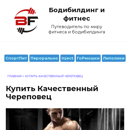
Перейти
Бодибилдинг и
к
содержанию
фитнес
Путеводитель по миру
фитнеса и бодибилдинга
СпортПит
Перорально
Inject
ГоРмошки
Липолики
ГЛАВНАЯ
>
КУПИТЬ КАЧЕСТВЕННЫЙ ЧЕРЕПОВЕЦ
Купить Качественный
Череповец