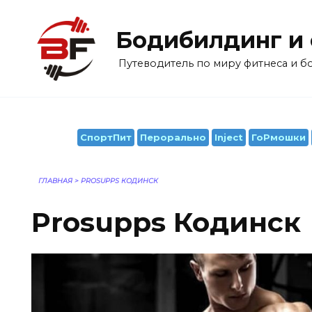
Перейти
к
Бодибилдинг и
содержанию
Путеводитель по миру фитнеса и 
СпортПит
Перорально
Inject
ГоРмошки
ГЛАВНАЯ
>
PROSUPPS КОДИНСК
Prosupps Кодинск