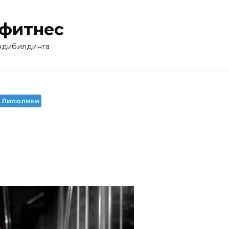
 фитнес
бодибилдинга
Липолики